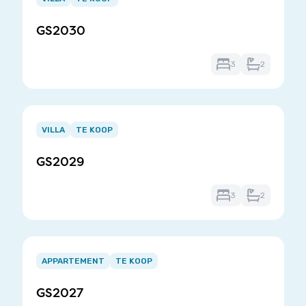
of
GS2030
3
3
2
Item
1
VILLA
TE KOOP
of
GS2029
3
3
2
Item
1
APPARTEMENT
TE KOOP
of
GS2027
3