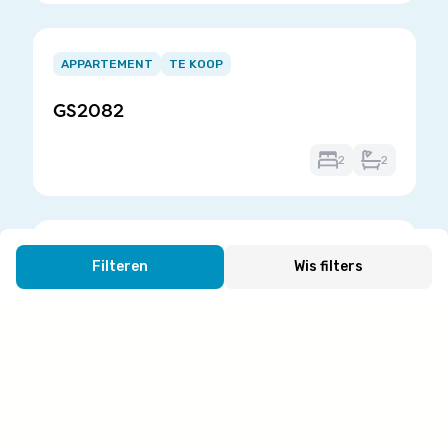
Item
1
APPARTEMENT
TE KOOP
of
GS2082
3
2
2
Item
1
VILLA
TE KOOP
Filteren
Wis filters
of
GS1940
3
Generaal Lemanstraat 44/1, 0000 FINESTRAT
3
62m²
Item