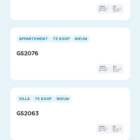
3
2
Item
1
APPARTEMENT
TE KOOP
NIEUW
of
GS2076
3
2
2
Item
1
VILLA
TE KOOP
NIEUW
of
GS2063
3
3
3