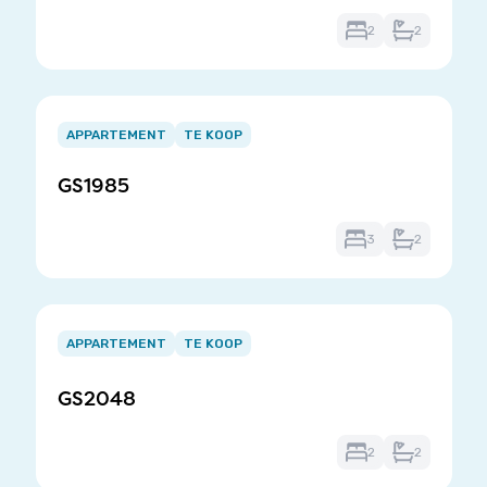
2
2
Item
1
APPARTEMENT
TE KOOP
of
GS1985
3
3
2
Item
1
APPARTEMENT
TE KOOP
of
3
GS2048
2
2