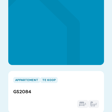
Item
1
APPARTEMENT
TE KOOP
of
GS2084
3
3
2