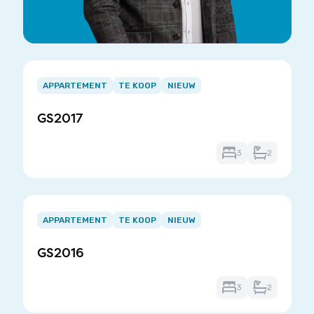
Item
1
APPARTEMENT
TE KOOP
NIEUW
of
GS2017
3
3
2
Item
1
APPARTEMENT
TE KOOP
NIEUW
of
GS2016
3
3
2