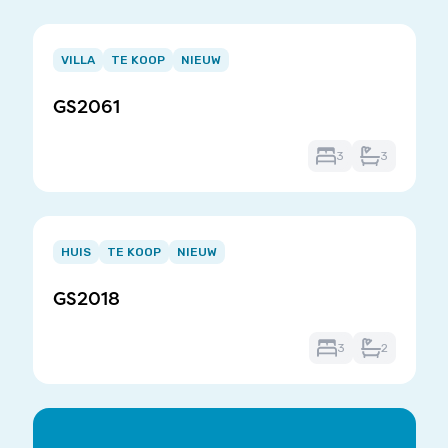
Item
1
VILLA
TE KOOP
NIEUW
of
GS2061
3
3
3
Item
1
HUIS
TE KOOP
NIEUW
of
GS2018
3
3
2