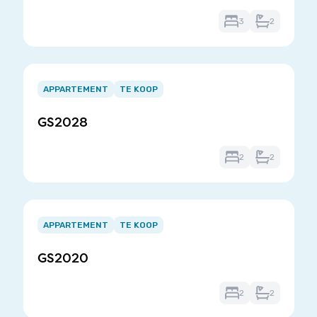
3
2
Item
1
APPARTEMENT
TE KOOP
of
GS2028
3
2
2
Item
1
APPARTEMENT
TE KOOP
of
GS2020
3
2
2