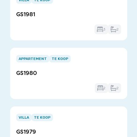
VILLA
TE KOOP
of
GS1981
3
3
2
Item
1
APPARTEMENT
TE KOOP
of
GS1980
3
2
2
Item
1
VILLA
TE KOOP
of
GS1979
3