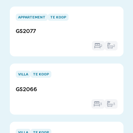
Item
1
APPARTEMENT
TE KOOP
of
GS2077
3
2
2
Item
1
VILLA
TE KOOP
of
3
GS2066
3
3
Item
1
VILLA
TE KOOP