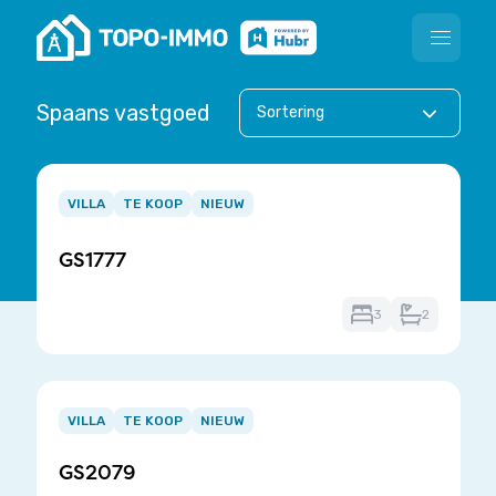
Open m
Spaans vastgoed
Sortering
Item
1
VILLA
TE KOOP
NIEUW
of
3
GS1777
3
2
Item
1
VILLA
TE KOOP
NIEUW
of
GS2079
3