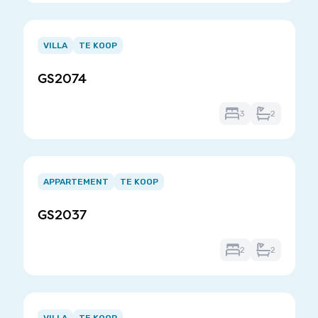
Item
1
VILLA
TE KOOP
of
GS2074
3
3
2
Item
1
APPARTEMENT
TE KOOP
of
GS2037
3
2
2
Item
1