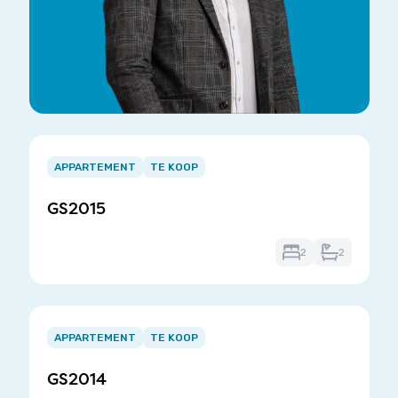
Item
1
APPARTEMENT
TE KOOP
of
GS2015
3
2
2
Item
1
APPARTEMENT
TE KOOP
of
GS2014
3