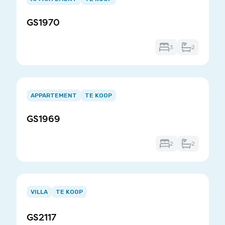
of
GS1970
3
3
2
Item
1
APPARTEMENT
TE KOOP
of
GS1969
3
2
2
Item
1
VILLA
TE KOOP
of
3
GS2117