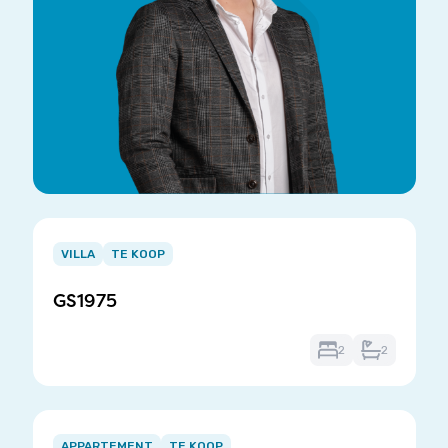
Item
1
VILLA
TE KOOP
of
GS1975
3
2
2
Item
1
APPARTEMENT
TE KOOP