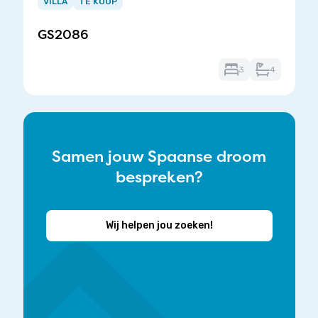
1
VILLA
TE KOOP
of
GS2086
3
3
4
Samen jouw Spaanse droom
bespreken?
Wij helpen jou zoeken!