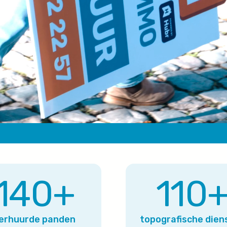
140
+
110
erhuurde panden
topografische dien