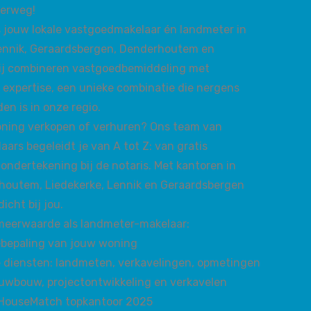
derweg!
 jouw lokale vastgoedmakelaar én landmeter in
Lennik, Geraardsbergen, Denderhoutem en
Wij combineren vastgoedbemiddeling met
 expertise, een unieke combinatie die nergens
en is in onze regio.
oning verkopen of verhuren? Ons team van
aars begeleidt je van A tot Z: van gratis
 ondertekening bij de notaris. Met kantoren in
houtem, Liedekerke, Lennik en Geraardsbergen
dicht bij jou.
meerwaarde als landmeter-makelaar:
ebepaling van jouw woning
 diensten: landmeten, verkavelingen, opmetingen
euwbouw, projectontwikkeling en verkavelen
 HouseMatch topkantoor 2025