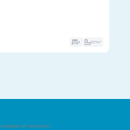
4
207m²
verkopen of verhuren?