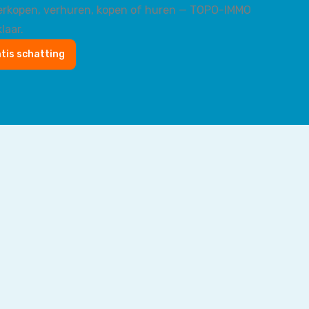
verkopen, verhuren, kopen of huren — TOPO-IMMO
laar.
atis schatting