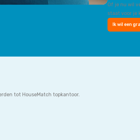
Of je nu wil 
staat voor je k
Ik wil een gr
erden tot HouseMatch topkantoor.