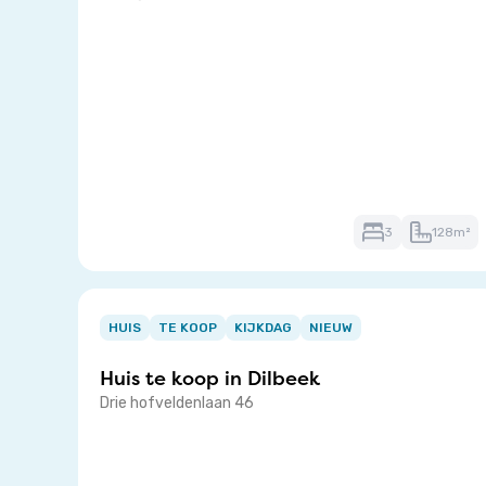
3
128m²
Item
1
HUIS
TE KOOP
KIJKDAG
NIEUW
of
Huis te koop in
Dilbeek
3
Drie hofveldenlaan 46