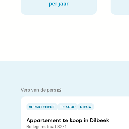
per jaar
Vers van de pers 📸
Item
1
APPARTEMENT
TE KOOP
NIEUW
of
Appartement te koop in
Dilbeek
3
Bodegemstraat 82/1