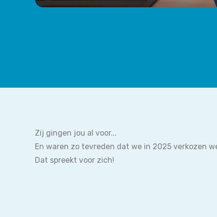
Zij gingen jou al voor...
En waren zo tevreden dat we in 2025 verkozen w
Dat spreekt voor zich!