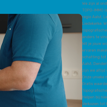
We zijn al on
TOPO-IMMO is
regio Aalst, 
Liedekerke. 
topografische
anders te vind
Wil je jouw w
ervaren makel
schatting tot
Aalst, Dender
zijn we altijd 
Onze unieke 
Gratis waard
Topografische
Helpen bij ni
Verkozen tot