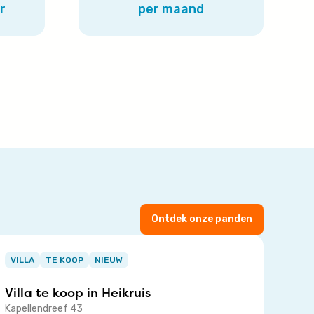
r
per maand
Ontdek onze panden
tem
VILLA
TE KOOP
NIEUW
f
Villa te koop in
Heikruis
Kapellendreef 43