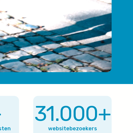
+
31.000
+
sten
websitebezoekers