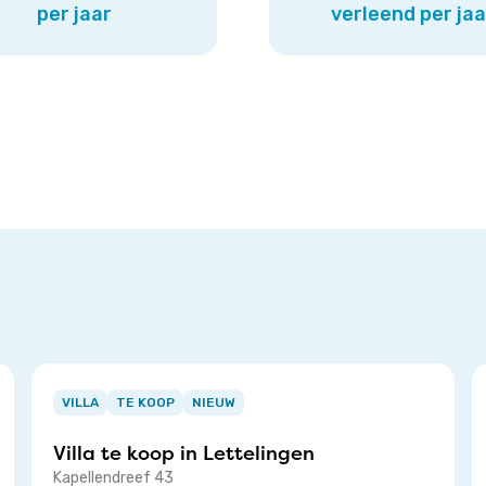
per jaar
verleend per jaa
Item
I
1
1
VILLA
TE KOOP
NIEUW
of
o
Villa te koop in
Lettelingen
3
3
Kapellendreef 43