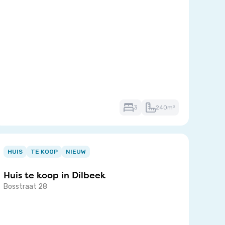
3
240m²
tem
HUIS
TE KOOP
NIEUW
f
Huis te koop in
Dilbeek
Bosstraat 28