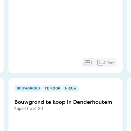
3
240m²
Item
I
1
1
BOUWGROND
TE KOOP
NIEUW
of
o
Bouwgrond te koop in
Denderhoutem
3
3
Kapelstraat 20