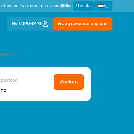
ct
Over ons
Kantoren
Team
Jobs 🟠
Blog
U zoekt
NL
My TOPO-IMMO
Vraag uw schatting aan
ergen en
n
or in
Zoeken
und
en